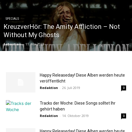
SPECIALS
KreuzverHör: The Amity Affliction – Not
Without My Ghosts
Sebastian
-
11. Mai 2023
Happy Releaseday! Diese Alben werden heute
veröffentlicht
Redaktion
-
26. Juli 2019
0
Tracks der Woche: Diese Songs solltet Ihr
gehört haben
Redaktion
-
14. Oktober 2019
0
Happy Releaseday! Diese Alben werden heute