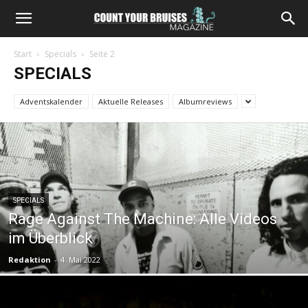
Start
Specials
Seite 2
SPECIALS
Adventskalender
Aktuelle Releases
Albumreviews
SPECIALS
Rage Against The Machine: Alle Videos
im Überblick
Redaktion
-
4. Mai 2022