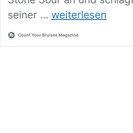
Corey
seiner …
weiterlesen
Taylor
–
CMFT
Count Your Bruises Magazine