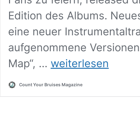
Edition des Albums. Neue
eine neuer Instrumentaltr
aufgenommene Versionen de
In
Map“, …
weiterlesen
Flames
–
Clayman
Count Your Bruises Magazine
(20th
Anniversary)