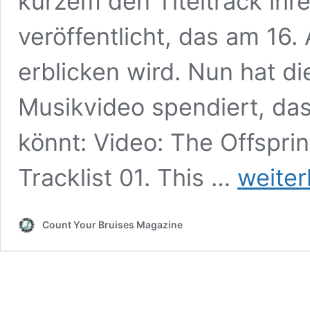
kurzem den Titeltrack ih
veröffentlicht, das am 16. 
erblicken wird. Nun hat d
Musikvideo spendiert, das
könnt: Video: The Offspri
Schaut
Tracklist 01. This …
weiter
hier
das
neue
Count Your Bruises Magazine
The
Offspring-
Video
zu
„Let
The