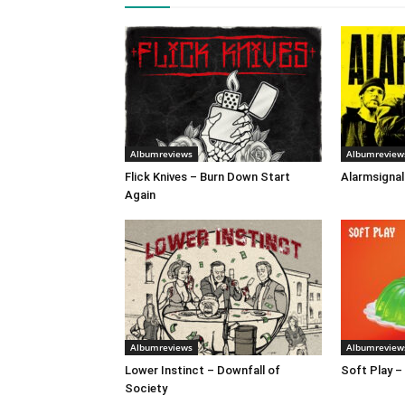
Albumreviews
Albumreview
Flick Knives – Burn Down Start
Alarmsignal
Again
Albumreviews
Albumreview
Lower Instinct – Downfall of
Soft Play –
Society