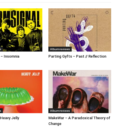
s
Albumreviews
 – Insomnia
Parting Gyfts – Past // Reflection
s
Albumreviews
 Heavy Jelly
MakeWar – A Paradoxical Theory of
Change