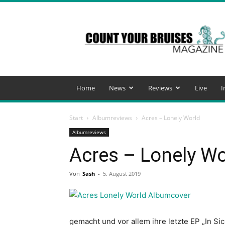
Count
Your
Bruises
Magazine
Home
News
Reviews
Live
I
Start
Albumreviews
Acres – Lonely World
Albumreviews
Acres – Lonely Wo
Von
Sash
-
5. August 2019
gemacht und vor allem ihre letzte EP „In Si