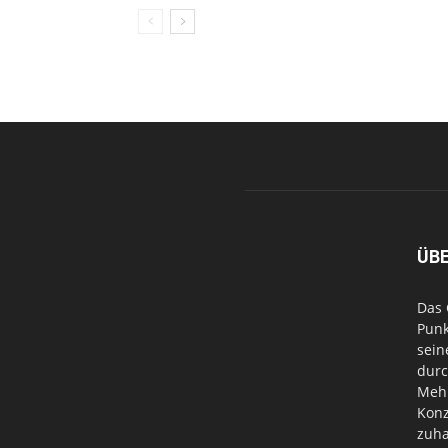
ÜB
Das 
Punk
sein
durc
Mehr
Konz
zuha