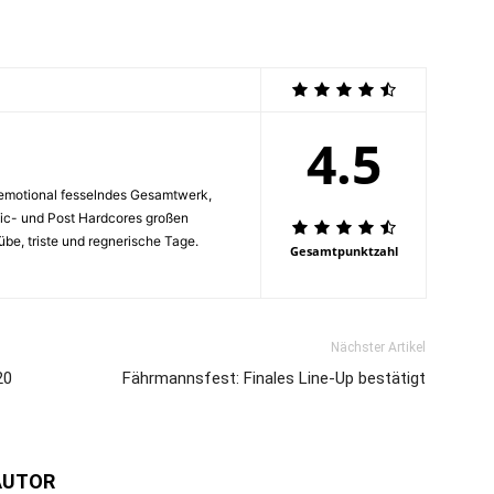
4.5
d emotional fesselndes Gesamtwerk,
ic- und Post Hardcores großen
übe, triste und regnerische Tage.
Gesamtpunktzahl
Nächster Artikel
20
Fährmannsfest: Finales Line-Up bestätigt
AUTOR