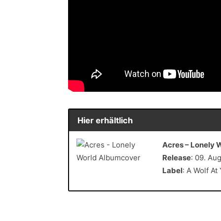
Hier erhältlich
Acres – Lonely 
Release
: 09. Au
Label
: A Wolf A