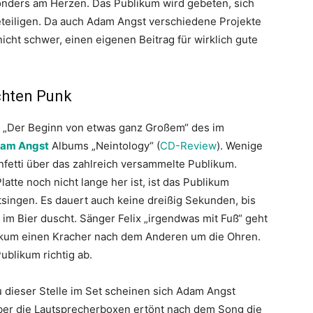
sonders am Herzen. Das Publikum wird gebeten, sich
teiligen. Da auch Adam Angst verschiedene Projekte
nicht schwer, einen eigenen Beitrag für wirklich gute
echten Punk
ro „Der Beginn von etwas ganz Großem“ des im
am Angst
Albums „Neintology“ (
CD-Review
). Wenige
fetti über das zahlreich versammelte Publikum.
atte noch nicht lange her ist, ist das Publikum
tsingen. Es dauert auch keine dreißig Sekunden, bis
 im Bier duscht. Sänger Felix „irgendwas mit Fuß“ geht
likum einen Kracher nach dem Anderen um die Ohren.
ublikum richtig ab.
u dieser Stelle im Set scheinen sich Adam Angst
er die Lautsprecherboxen ertönt nach dem Song die