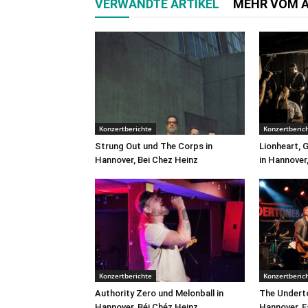
VERWANDTE ARTIKEL
MEHR VOM 
Konzertberichte
Konzertberic
Strung Out und The Corps in
Lionheart, 
Hannover, Bei Chez Heinz
in Hannover
Konzertberichte
Konzertberic
Authority Zero und Melonball in
The Underto
Hannover, Béi Chéz Heinz
Hannover, F