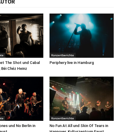
AUTOR
hte
Konzertberichte
Get The Shot und Cabal
Periphery live in Hamburg
, Béi Chéz Heinz
hte
Konzertberichte
nes und No Berlin in
No Fun At All und Skin Of Tears in
aust
Hannover, Kulturzentrum Faust