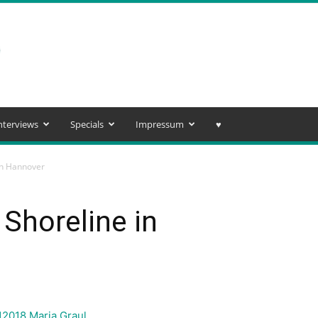
nterviews
Specials
Impressum
♥️
in Hannover
Shoreline in