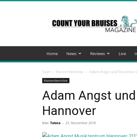
Count
Your
Bruises
Magazine
Home
News
Reviews
Live
I
Start
Konzertberichte
Adam Angst und Shoreline 
Konzertberichte
Adam Angst und 
Hannover
Von
Tabea
-
23. November 2018