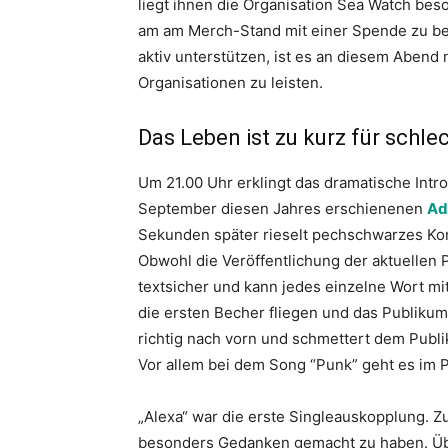
liegt ihnen die Organisation Sea Watch be
am am Merch-Stand mit einer Spende zu be
aktiv unterstützen, ist es an diesem Abend 
Organisationen zu leisten.
Das Leben ist zu kurz für schl
Um 21.00 Uhr erklingt das dramatische Int
September diesen Jahres erschienenen
Ad
Sekunden später rieselt pechschwarzes Kon
Obwohl die Veröffentlichung der aktuellen Pl
textsicher und kann jedes einzelne Wort mi
die ersten Becher fliegen und das Publikum
richtig nach vorn und schmettert dem Pub
Vor allem bei dem Song “Punk” geht es im P
„Alexa“ war die erste Singleauskopplung. Z
besonders Gedanken gemacht zu haben. Üb