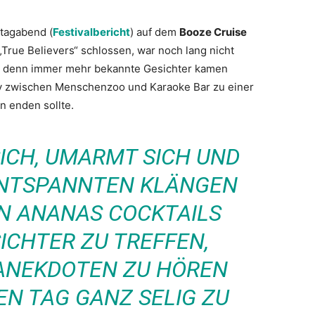
tagabend (
Festivalbericht
) auf dem
Booze Cruise
rue Believers“ schlossen, war noch lang nicht
e, denn immer mehr bekannte Gesichter kamen
 zwischen Menschenzoo und Karaoke Bar zu einer
n enden sollte.
CH, UMARMT SICH UND F
ENTSPANNTEN KLÄNGEN U
 ANANAS COCKTAILS B
HTER ZU TREFFEN, S
NEKDOTEN ZU HÖREN U
 TAG GANZ SELIG ZU S