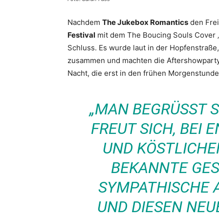
Nachdem
The Jukebox Romantics
den Frei
Festival
mit dem The Boucing Souls Cover „T
Schluss. Es wurde laut in der Hopfenstraß
zusammen und machten die Aftershowparty
Nacht, die erst in den frühen Morgenstunde
„MAN BEGRÜSST SI
REUT SICH, BEI 
ND KÖSTLICHEN
EKANNTE GESIC
YMPATHISCHE A
ND DIESEN NEUEN