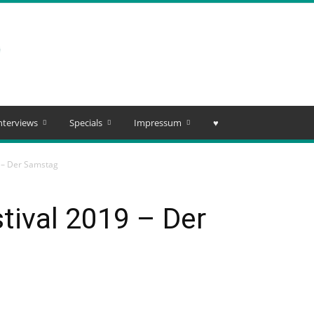
nterviews
Specials
Impressum
♥️
9 – Der Samstag
tival 2019 – Der