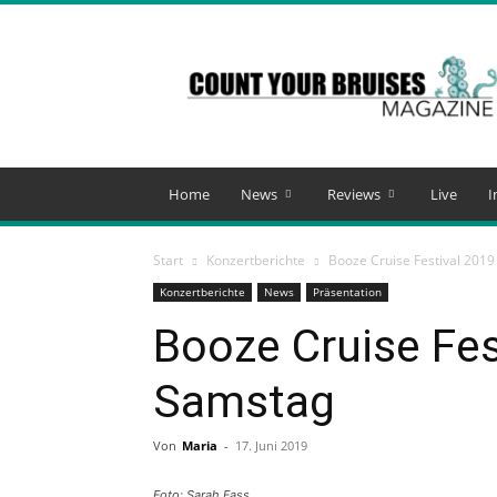
Count
Your
Bruises
Magazine
Home
News
Reviews
Live
I
Start
Konzertberichte
Booze Cruise Festival 201
Konzertberichte
News
Präsentation
Booze Cruise Fes
Samstag
Von
Maria
-
17. Juni 2019
Foto: Sarah Fass