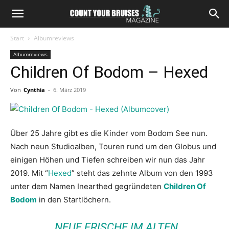
Start
Albumreviews
Albumreviews
Children Of Bodom – Hexed
Von
Cynthia
-
6. März 2019
Über 25 Jahre gibt es die Kinder vom Bodom See nun.
Nach neun Studioalben, Touren rund um den Globus und
einigen Höhen und Tiefen schreiben wir nun das Jahr
2019. Mit “
Hexed
” steht das zehnte Album von den 1993
unter dem Namen Inearthed gegründeten
Children Of
Bodom
in den Startlöchern.
„NEUE FRISCHE IM ALTEN