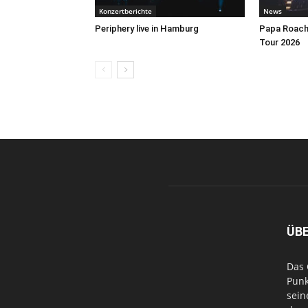
Konzertberichte
News
Periphery live in Hamburg
Papa Roach 
Tour 2026
ÜB
Das 
Punk
sein