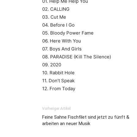
01. Help Me Help You
02. CALLING
03. Cut Me
04. Before I Go
05. Bloody Power Fame
06. Here With You
07. Boys And Girls
08. PARADISE (Kill The Silence)
09. 2020
10. Rabbit Hole
11. Don’t Speak
12. From Today
Vorheriger Artikel
Feine Sahne Fischfilet sind jetzt zu fünft &
arbeiten an neuer Musik