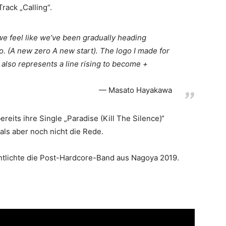
ack „Calling“.
we feel like we’ve been gradually heading
ero. (A new zero A new start). The logo I made for
t also represents a line rising to become +
Masato Hayakawa
eits ihre Single „Paradise (Kill The Silence)“
ls aber noch nicht die Rede.
fentlichte die Post-Hardcore-Band aus Nagoya 2019.