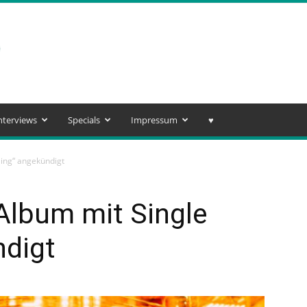
nterviews
Specials
Impressum
♥️
ling“ angekündigt
Album mit Single
ndigt