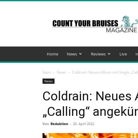
Count
Your
Bruises
Magazine
Home
News
Reviews
Live
I
Start
News
Coldrain: Neues Album mit Single „Cal
News
Coldrain: Neues 
„Calling“ angekü
Von
Redaktion
-
20. April 2022