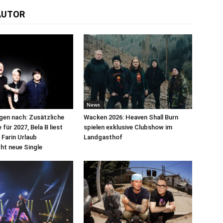
AUTOR
News
egen nach: Zusätzliche
Wacken 2026: Heaven Shall Burn
für 2027, Bela B liest
spielen exklusive Clubshow im
 Farin Urlaub
Landgasthof
cht neue Single