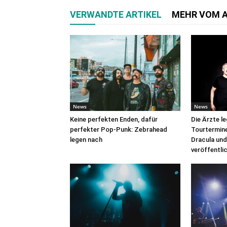
VERWANDTE ARTIKEL
MEHR VOM 
News
News
Keine perfekten Enden, dafür
Die Ärzte l
perfekter Pop-Punk: Zebrahead
Tourtermine 
legen nach
Dracula und
veröffentli