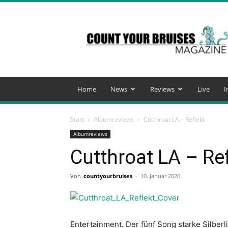
Count
Your
Bruises
Magazine
Home
News
Reviews
Live
I
Start
Albumreviews
Cutthroat LA – Reflekt
Albumreviews
Cutthroat LA – Ref
Von
countyourbruises
-
10. Januar 2020
Entertainment. Der fünf Song starke Silber