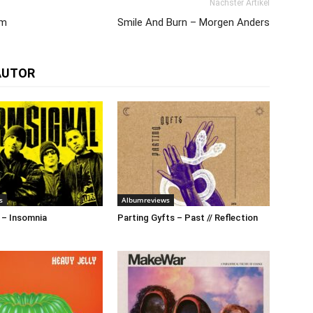
Nächster Artikel
um
Smile And Burn – Morgen Anders
AUTOR
s
Albumreviews
 – Insomnia
Parting Gyfts – Past // Reflection