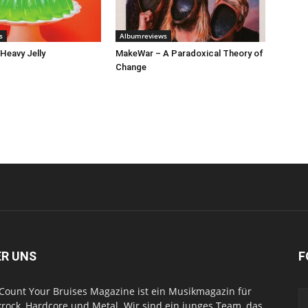
s
Albumreviews
 Heavy Jelly
MakeWar – A Paradoxical Theory of
Change
ER UNS
F
Count Your Bruises Magazine ist ein Musikmagazin für
rock, Hardcore und Metal. Wir sind ein junges Team, das