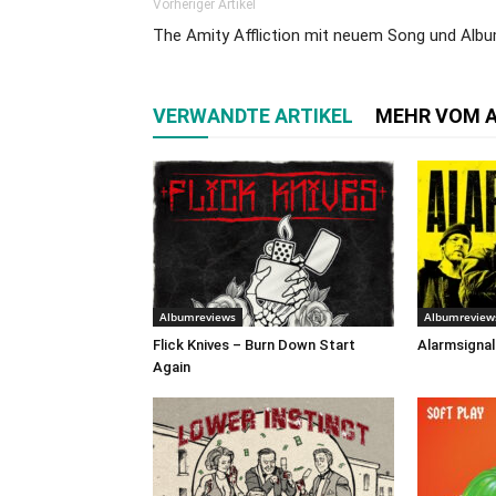
Vorheriger Artikel
The Amity Affliction mit neuem Song und Alb
VERWANDTE ARTIKEL
MEHR VOM 
Albumreviews
Albumreview
Flick Knives – Burn Down Start
Alarmsignal
Again