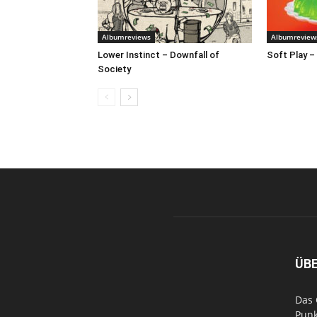
Albumreviews
Albumreview
Lower Instinct – Downfall of
Soft Play –
Society
ÜB
Das 
Punk