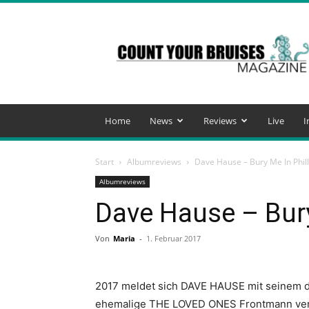
Count
Your
Bruises
Magazine
Home
News
Reviews
Live
I
Start
Albumreviews
Dave Hause – Bury Me In Phil
Albumreviews
Dave Hause – Bury
Von
Maria
-
1. Februar 2017
2017 meldet sich DAVE HAUSE mit seinem dr
ehemalige THE LOVED ONES Frontmann veröf