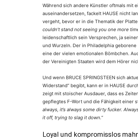
Während sich andere Künstler oftmals mit 
auseinandersetzen, fackelt HAUSE nicht lan
vergeht, bevor er in die Thematik der Platte 
couldn’t stand not seeing you one more tim
leidenschaftlich sein Versprechen, ja sei
und Wurzeln. Der in Philadelphia geborene
eine der vielen emotionalen Bömbchen. Auch
der Vereinigten Staaten wird dem Hörer nich
Und wenn BRUCE SPRINGSTEEN sich aktuell
Widerstand“ begibt, kann er in HAUSE durc
zeigt mit stoischer Ausdauer, dass es Zeiten 
gepflegtes F-Wort und die Fähigkeit einer st
always, it’s always some dirty fucker. Alway
it off, trying to slag it down.
“
Loyal und kompromisslos mahnt 