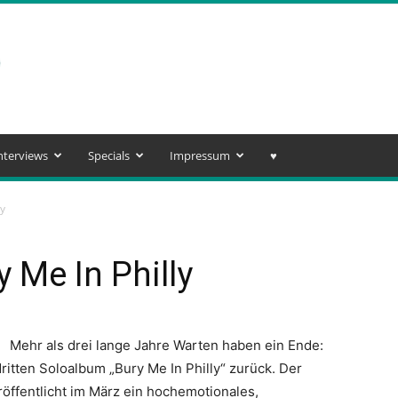
nterviews
Specials
Impressum
♥️
ly
 Me In Philly
Mehr als drei lange Jahre Warten haben ein Ende:
itten Soloalbum „Bury Me In Philly“ zurück. Der
fentlicht im März ein hochemotionales,