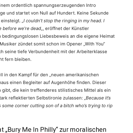
einem ordentlich spannungserzeugenden Intro
ge und startet von Null auf Hundert. Keine Sekunde
einsteigt. „
I couldn’t stop the ringing in my head. I
e before we’re dead
„, eröffnet der Künstler
nen bedingungslosen Liebesbeweis an die eigene Heimat
 Musiker zündet somit schon im Opener „With You“
 seine tiefe Verbundenheit mit der Arbeiterklasse
t fern bleiben.
 in den Kampf für den „neuen amerikanischen
haus einen Begleiter auf Augenhöhe finden. Dieser
gibt, die kein treffenderes stilistisches Mittel als ein
ark reflektierten Selbstironie zulassen: „
Because it’s
s some corner cutting son of a bitch who’s trying to rip
„Bury Me In Philly“ zur moralischen