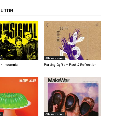
AUTOR
s
Albumreviews
 – Insomnia
Parting Gyfts – Past // Reflection
s
Albumreviews