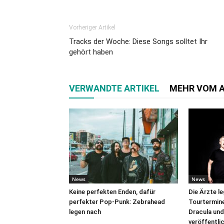
Vorheriger Artikel
Tracks der Woche: Diese Songs solltet Ihr
gehört haben
VERWANDTE ARTIKEL
MEHR VOM 
News
News
Keine perfekten Enden, dafür
Die Ärzte l
perfekter Pop-Punk: Zebrahead
Tourtermine 
legen nach
Dracula und
veröffentli