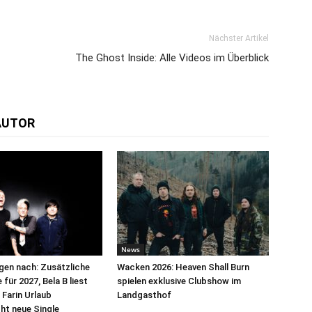
Nächster Artikel
The Ghost Inside: Alle Videos im Überblick
AUTOR
News
egen nach: Zusätzliche
Wacken 2026: Heaven Shall Burn
für 2027, Bela B liest
spielen exklusive Clubshow im
 Farin Urlaub
Landgasthof
cht neue Single