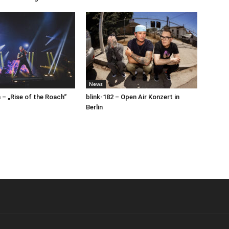
News
– „Rise of the Roach“
blink-182 – Open Air Konzert in
Berlin