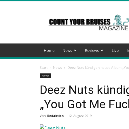
Count
Your
Bruises
Magazine
Home
News
Reviews
Live
I
Start
News
Deez Nuts kündigen neues Album „Yo
News
Deez Nuts kündi
„You Got Me Fuc
Von
Redaktion
-
12. August 2019