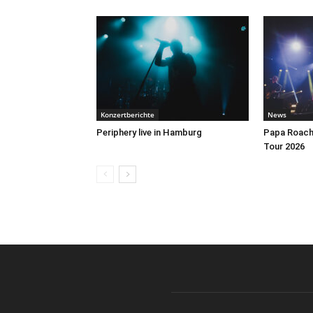
Konzertberichte
News
Periphery live in Hamburg
Papa Roach 
Tour 2026