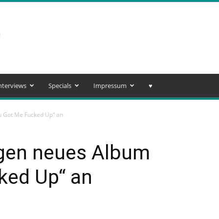
nterviews
Specials
Impressum
♥️
u Got Me Fucked Up“ an
gen neues Album
ked Up“ an