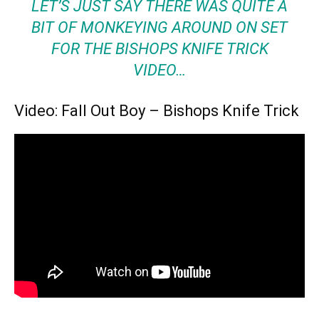
LET’S JUST SAY THERE WAS QUITE A
BIT OF MONKEYING AROUND ON SET
FOR THE BISHOPS KNIFE TRICK
VIDEO…
Video: Fall Out Boy – Bishops Knife Trick