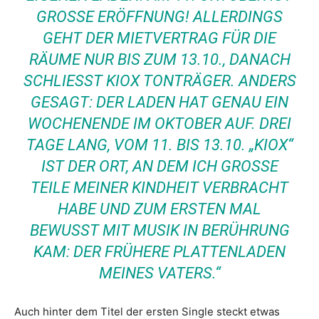
GROSSE ERÖFFNUNG! ALLERDINGS G
EHT DER MIETVERTRAG FÜR DIE R
ÄUME NUR BIS ZUM 13.10., DANACH S
CHLIESST KIOX TONTRÄGER. ANDERS GE
SAGT: DER LADEN HAT GENAU EIN WO
CHENENDE IM OKTOBER AUF. DREI TA
GE LANG, VOM 11. BIS 13.10. „KIOX“ IS
T DER ORT, AN DEM ICH GROSSE TEI
LE MEINER KINDHEIT VERBRACHT HAB
E UND ZUM ERSTEN MAL BEW
USST MIT MUSIK IN BERÜHRUNG KAM
: DER FRÜHERE PLATTENLADEN MEI
NES VATERS.“
Auch hinter dem Titel der ersten Single steckt etwas