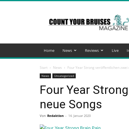
Count
Your
Bruises
Magazine
Home
News
Reviews
Live
I
Start
News
Four Year Strong veröffentlichen zwei
News
Uncategorized
Four Year Strong
neue Songs
Von
Redaktion
-
14. Januar 2020