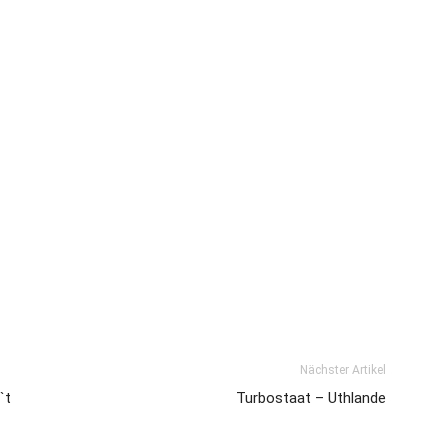
Nächster Artikel
`t
Turbostaat – Uthlande