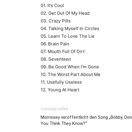
01. It’s Cool
02. Get Out Of My Head
03. Crazy Pills
04. Talking Myself In Circles
05. Learn To Love The Lie
06. Brain Pain
07. Mouth Full Of Dirt
08. Seventeen
09. Be Good When I’m Gone
10. The Worst Part About Me
11. Usefully Useless
12. Young At Heart
Vorheriger Artikel
Morrissey veröffentlicht den Song „Bobby, Don
You Think They Know?“