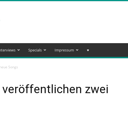
nterviews
Specials
Impressum
♥️
 neue Songs
 veröffentlichen zwei