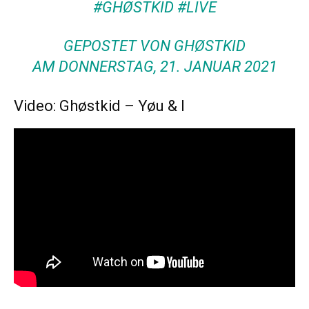
#GHØSTKID #LIVE
GEPOSTET VON
GHØSTKID
AM
DONNERSTAG, 21. JANUAR 2021
Video: Ghøstkid – Yøu & I