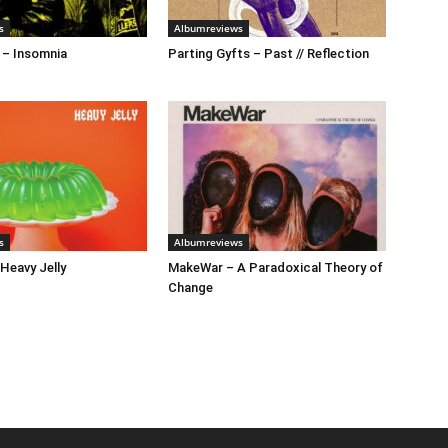
s
Albumreviews
 – Insomnia
Parting Gyfts – Past // Reflection
s
Albumreviews
 Heavy Jelly
MakeWar – A Paradoxical Theory of
Change