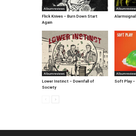
Albumreviews
Albumreview
Flick Knives – Burn Down Start
Alarmsignal
Again
Albumreviews
Albumreview
Lower Instinct – Downfall of
Soft Play –
Society