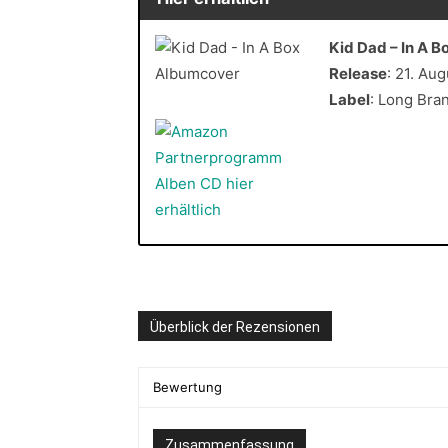
Kid Dad – In A B
Release
: 21. Au
Label
: Long Bra
Überblick der Rezensionen
Bewertung
Zusammenfassung