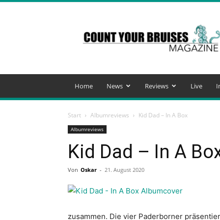
Count
Your
Bruises
Magazine
Home
News
Reviews
Live
I
Start
Albumreviews
Kid Dad – In A Box
Albumreviews
Kid Dad – In A Bo
Von
Oskar
-
21. August 2020
zusammen. Die vier Paderborner präsentiere