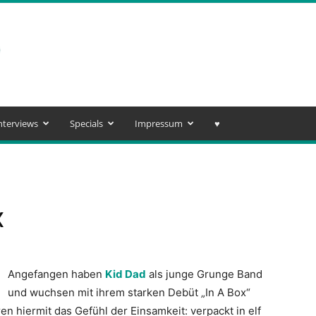
nterviews
Specials
Impressum
♥️
x
Angefangen haben
Kid Dad
als junge Grunge Band
und wuchsen mit ihrem starken Debüt „In A Box“
n hiermit das Gefühl der Einsamkeit: verpackt in elf