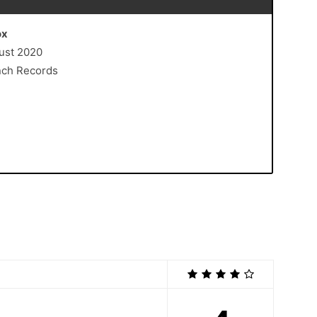
ox
gust 2020
nch Records