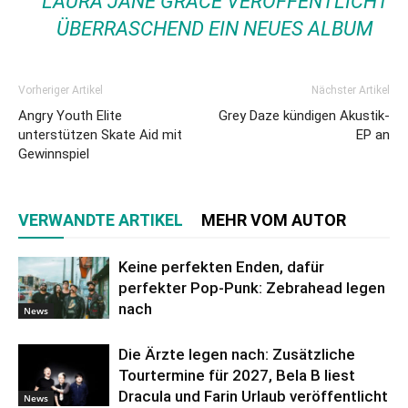
LAURA JANE GRACE VERÖFFENTLICHT
ÜBERRASCHEND EIN NEUES ALBUM
Vorheriger Artikel
Nächster Artikel
Angry Youth Elite
Grey Daze kündigen Akustik-
unterstützen Skate Aid mit
EP an
Gewinnspiel
VERWANDTE ARTIKEL
MEHR VOM AUTOR
Keine perfekten Enden, dafür
perfekter Pop-Punk: Zebrahead legen
nach
News
Die Ärzte legen nach: Zusätzliche
Tourtermine für 2027, Bela B liest
Dracula und Farin Urlaub veröffentlicht
News