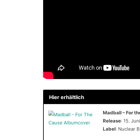
Hier erhältlich
Madball – For t
Release
: 15. Jun
Label
: Nuclear 