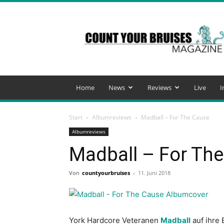
Count
Your
Bruises
Magazine
Home
News
Reviews
Live
I
Start
Albumreviews
Madball – For The Cause
Albumreviews
Madball – For Th
Von
countyourbruises
-
11. Juni 2018
York Hardcore Veteranen
Madball
auf ihre 