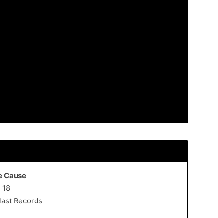
he Cause
i 18
Blast Records