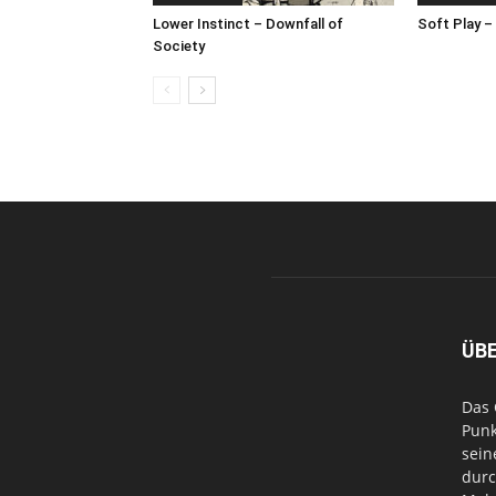
Lower Instinct – Downfall of
Soft Play –
Society
ÜB
Das 
Punk
sein
durc