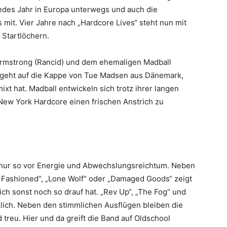
 jedes Jahr in Europa unterwegs und auch die
 mit. Vier Jahre nach „Hardcore Lives“ steht nun mit
 Startlöchern.
Armstrong (Rancid) und dem ehemaligen Madball
ng geht auf die Kappe von Tue Madsen aus Dänemark,
ixt hat. Madball entwickeln sich trotz ihrer langen
New York Hardcore einen frischen Anstrich zu
 nur so vor Energie und Abwechslungsreichtum. Neben
 Fashioned“, „Lone Wolf“ oder „Damaged Goods“ zeigt
ch sonst noch so drauf hat. „Rev Up“, „The Fog“ und
klich. Neben den stimmlichen Ausflügen bleiben die
reu. Hier und da greift die Band auf Oldschool