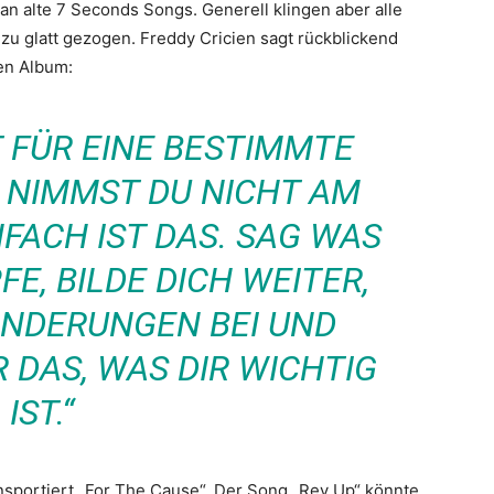
n alte 7 Seconds Songs. Generell klingen aber alle
 zu glatt gezogen. Freddy Cricien sagt rückblickend
en Album:
 FÜR EINE BESTIMMTE
 NIMMST DU NICHT AM
NFACH IST DAS. SAG WAS
E, BILDE DICH WEITER,
ÄNDERUNGEN BEI UND
 DAS, WAS DIR WICHTIG
IST.“
sportiert „For The Cause“. Der Song „Rev Up“ könnte