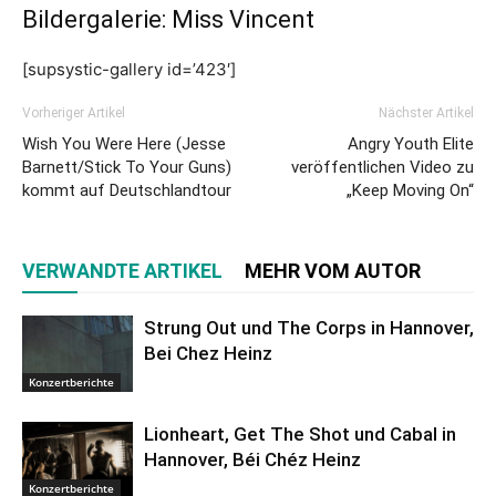
Bildergalerie: Miss Vincent
[supsystic-gallery id=’423′]
Vorheriger Artikel
Nächster Artikel
Wish You Were Here (Jesse
Angry Youth Elite
Barnett/Stick To Your Guns)
veröffentlichen Video zu
kommt auf Deutschlandtour
„Keep Moving On“
VERWANDTE ARTIKEL
MEHR VOM AUTOR
Strung Out und The Corps in Hannover,
Bei Chez Heinz
Konzertberichte
Lionheart, Get The Shot und Cabal in
Hannover, Béi Chéz Heinz
Konzertberichte