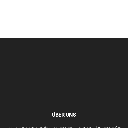
ÜBER UNS
Das Count Your Bruises Magazine ist ein Musikmagazin für