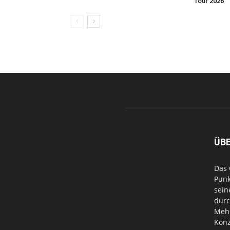
Tour 2026
ÜB
Das 
Punk
sein
durc
Mehr
Konz