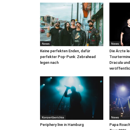
News
News
Keine perfekten Enden, dafür
Die Ärzte l
perfekter Pop-Punk: Zebrahead
Tourtermine 
legen nach
Dracula und
veröffentli
Konzertberichte
News
Periphery live in Hamburg
Papa Roach 