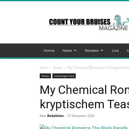
Count
Your
Bruises
Magazine
Home
News
Reviews
Live
I
Start
News
My Chemical Romance mit kryptische
News
Uncategorized
My Chemical Ro
kryptischem Tea
Von
Redaktion
-
9. Dezember 2020