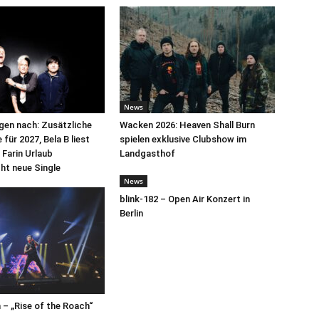
News
egen nach: Zusätzliche
Wacken 2026: Heaven Shall Burn
für 2027, Bela B liest
spielen exklusive Clubshow im
 Farin Urlaub
Landgasthof
cht neue Single
News
blink-182 – Open Air Konzert in
Berlin
– „Rise of the Roach“