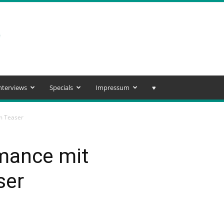
nterviews
Specials
Impressum
♥️
m Teaser
mance mit
ser