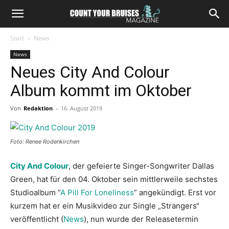
Start
News
News
Neues City And Colour
Album kommt im Oktober
Von
Redaktion
-
16. August 2019
Foto: Renee Rodenkirchen
City And Colour
, der gefeierte Singer-Songwriter Dallas
Green, hat für den 04. Oktober sein mittlerweile sechstes
Studioalbum “
A Pill For Loneliness
” angekündigt. Erst vor
kurzem hat er ein Musikvideo zur Single „Strangers“
veröffentlicht (
News
), nun wurde der Releasetermin