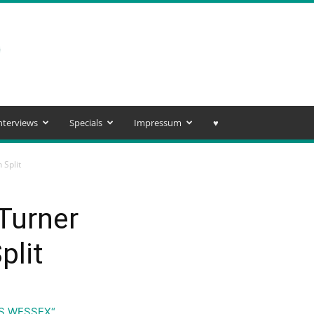
nterviews
Specials
Impressum
♥️
 Split
Turner
plit