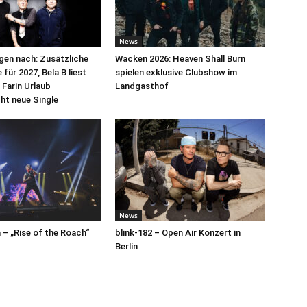
News
egen nach: Zusätzliche
Wacken 2026: Heaven Shall Burn
für 2027, Bela B liest
spielen exklusive Clubshow im
 Farin Urlaub
Landgasthof
cht neue Single
News
– „Rise of the Roach“
blink-182 – Open Air Konzert in
Berlin