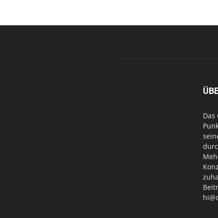
ÜB
Das 
Punk
sein
durc
Mehr
Konz
zuha
Beit
hi@