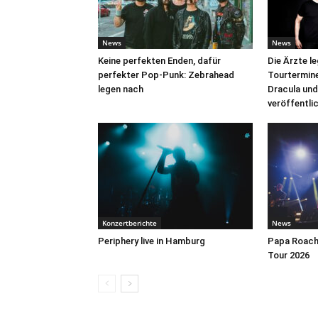
News
News
Keine perfekten Enden, dafür
Die Ärzte l
perfekter Pop-Punk: Zebrahead
Tourtermine 
legen nach
Dracula und
veröffentli
Konzertberichte
News
Periphery live in Hamburg
Papa Roach 
Tour 2026