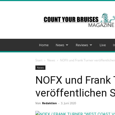
Count
Your
Bruises
Magazine
Home
News
Reviews
Live
I
Start
News
NOFX und Frank Turner veröffentlichen
News
NOFX und Frank 
veröffentlichen S
Von
Redaktion
-
3. Juni 2020