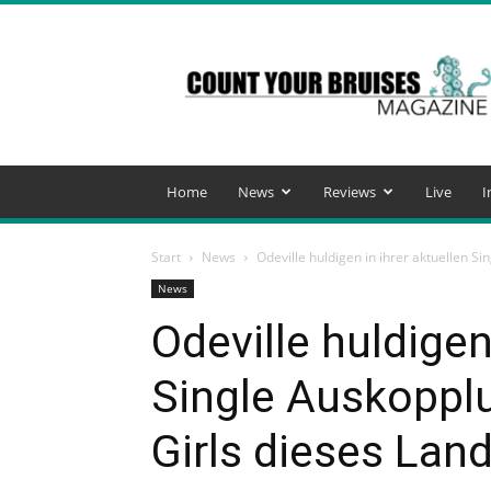
Count
Your
Bruises
Magazine
Home
News
Reviews
Live
I
Start
News
Odeville huldigen in ihrer aktuellen Si
News
Odeville huldigen
Single Auskoppl
Girls dieses Lan