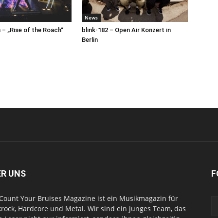
News
– „Rise of the Roach“
blink-182 – Open Air Konzert in
Berlin
ER UNS
F
Count Your Bruises Magazine ist ein Musikmagazin für
rock, Hardcore und Metal. Wir sind ein junges Team, das