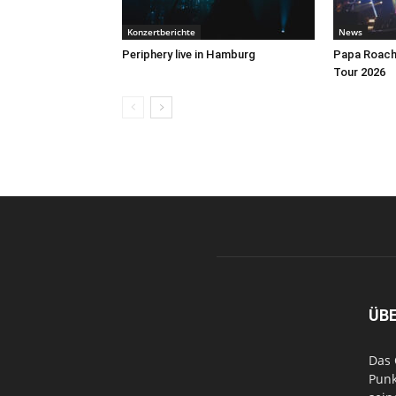
Konzertberichte
News
Periphery live in Hamburg
Papa Roach 
Tour 2026
ÜB
Das 
Punk