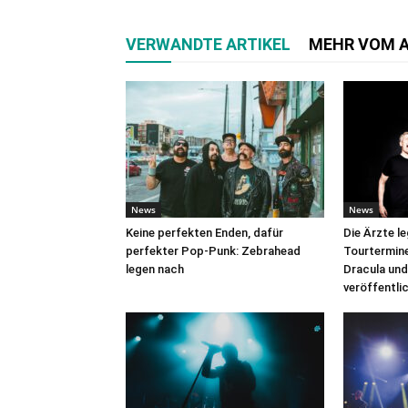
VERWANDTE ARTIKEL
MEHR VOM 
News
News
Keine perfekten Enden, dafür
Die Ärzte l
perfekter Pop-Punk: Zebrahead
Tourtermine 
legen nach
Dracula und
veröffentli