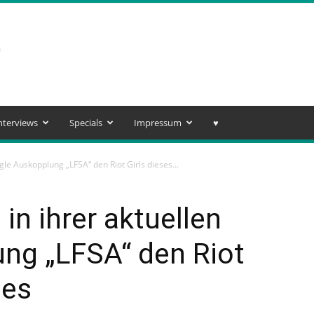
nterviews
Specials
Impressum
♥️
ngle Auskopplung „LFSA“ den Riot Girls dieses...
 in ihrer aktuellen
ung „LFSA“ den Riot
des