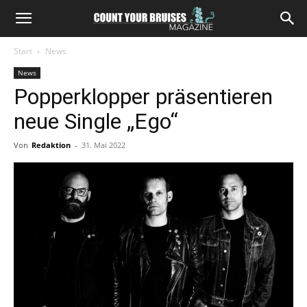
Start
News
News
Popperklopper präsentieren
neue Single „Ego“
Von
Redaktion
-
31. Mai 2022