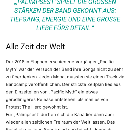
„‚PALIMPSEST‘ SPIELT DIE GROSSEN S
TÄRKEN DER BAND GEKONNT AUS: T
IEFGANG, ENERGIE UND EINE GROSSE LI
EBE FÜRS DETAIL.“
Alle Zeit der Welt
Der 2016 in Etappen erschienene Vorgänger „Pacific
Myth“ war der Versuch der Band ihre Songs nicht zu sehr
zu überdenken. Jeden Monat mussten sie einen Track via
Bandcamp veröffentlichen. Der strickte Zeitplan lies aus
den Einzelteilen von „Pacific Myth“ ein etwas
geradlinigeres Release entstehen, als man es von
Protest The Hero gewohnt ist.
Für „Palimpsest“ durften sich die Kanadier dann aber
wieder allen zeitlichen Freiraum der Welt lassen. Das
Resultat: die zehn Songs sind durchdacht, dennoch