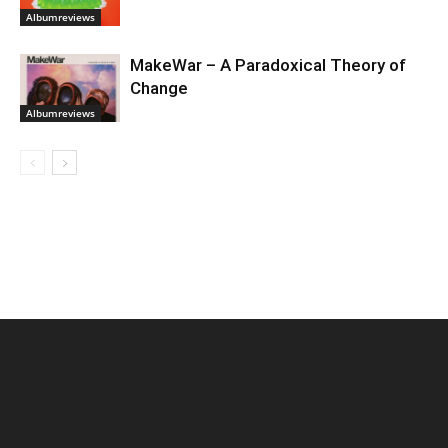
Albumreviews
MakeWar – A Paradoxical Theory of
Change
Albumreviews