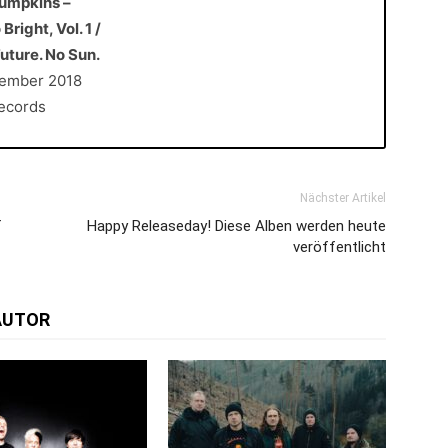
umpkins –
right, Vol. 1 /
Future. No Sun.
vember 2018
ecords
Nächster Artikel
f
Happy Releaseday! Diese Alben werden heute
veröffentlicht
AUTOR