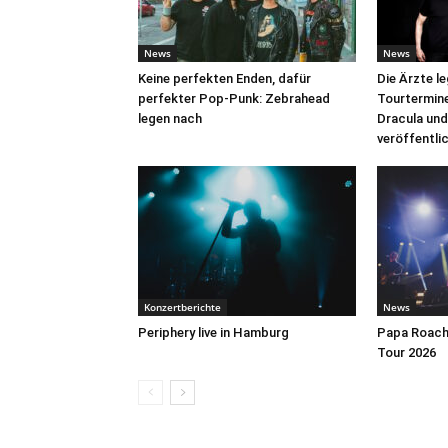
News
News
Keine perfekten Enden, dafür
Die Ärzte l
perfekter Pop-Punk: Zebrahead
Tourtermine 
legen nach
Dracula und
veröffentli
Konzertberichte
News
Periphery live in Hamburg
Papa Roach 
Tour 2026