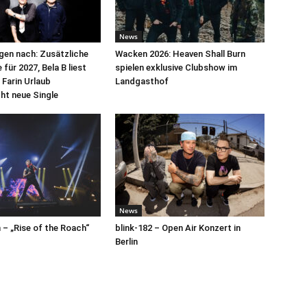
News
egen nach: Zusätzliche
Wacken 2026: Heaven Shall Burn
für 2027, Bela B liest
spielen exklusive Clubshow im
 Farin Urlaub
Landgasthof
cht neue Single
News
– „Rise of the Roach“
blink-182 – Open Air Konzert in
Berlin