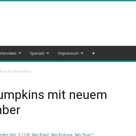
nterviews
Specials
Impressum
♥️
lbum im November
umpkins mit neuem
mber