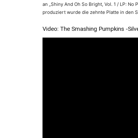
an „Shiny And Oh So Bright, Vol. 1 / LP: N
produziert wurde die zehnte Platte in den S
Video: The Smashing Pumpkins -Sil