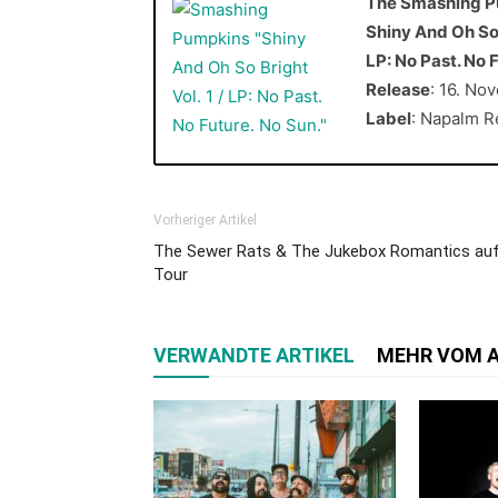
The Smashing P
Shiny And Oh So B
LP: No Past. No 
Release
: 16. No
Label
: Napalm R
Vorheriger Artikel
The Sewer Rats & The Jukebox Romantics au
Tour
VERWANDTE ARTIKEL
MEHR VOM 