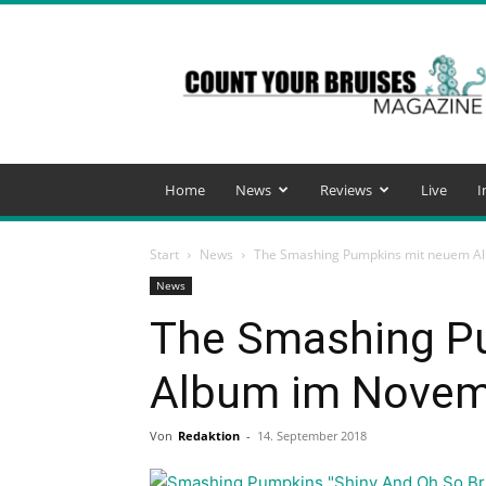
Count
Your
Bruises
Magazine
Home
News
Reviews
Live
I
Start
News
The Smashing Pumpkins mit neuem A
News
The Smashing P
Album im Nove
Von
Redaktion
-
14. September 2018