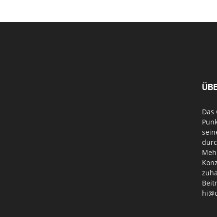
ÜB
Das 
Punk
sein
durc
Mehr
Konz
zuha
Beit
hi@