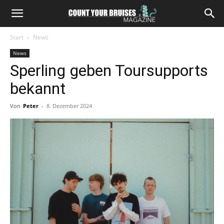
Start
News
News
Sperling geben Toursupports
bekannt
Von
Peter
-
8. Dezember 2024