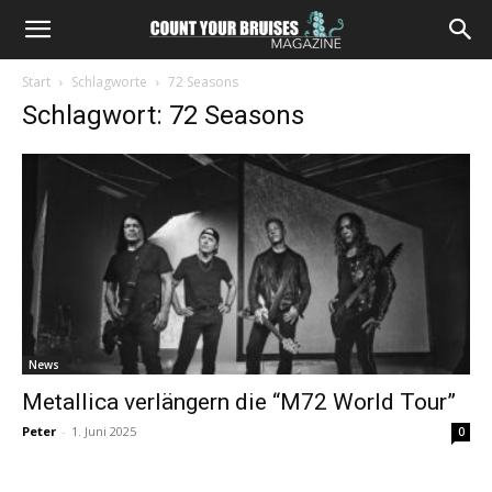
Start
Schlagworte
72 Seasons
Schlagwort: 72 Seasons
News
Metallica verlängern die “M72 World Tour”
Peter
-
1. Juni 2025
0