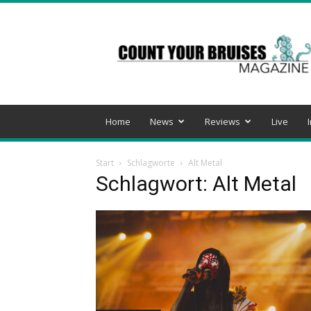
Count
Your
Bruises
Magazine
Home
News
Reviews
Live
Start
Schlagworte
Alt Metal
Schlagwort: Alt Metal