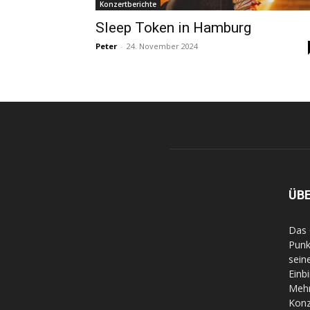
Konzertberichte
Sleep Token in Hamburg
Peter
-
24. November 2024
ÜB
Das 
Punk
sein
Einb
Mehr
Konz