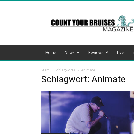
Count
Your
Bruises
Magazine
Home
News
Reviews
Live
Start
Schlagworte
Animate
Schlagwort: Animate