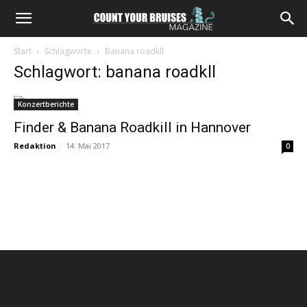
Start
Schlagworte
Banana roadkll
Schlagwort: banana roadkll
Konzertberichte
Finder & Banana Roadkill in Hannover
Redaktion
-
14. Mai 2017
0