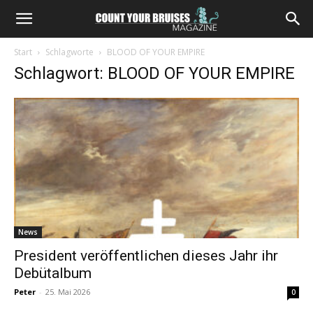
Start
Schlagworte
BLOOD OF YOUR EMPIRE
Schlagwort: BLOOD OF YOUR EMPIRE
News
President veröffentlichen dieses Jahr ihr
Debütalbum
Peter
-
25. Mai 2026
0