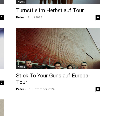
News
Turnstile im Herbst auf Tour
Peter
-
7. Juli 2025
0
0
News
Stick To Your Guns auf Europa-
Tour
0
Peter
-
31. Dezember 2024
0