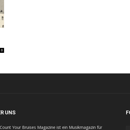
0
ER UNS
F
Count Your Bruises Magazine ist ein Musikmagazin für