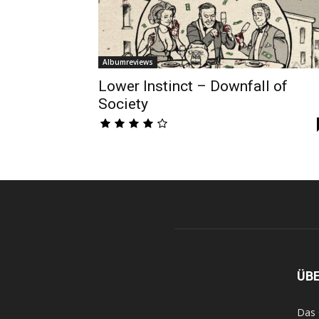
Albumreviews
Lower Instinct – Downfall of
Society
ÜB
Das 