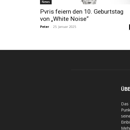
News
Pvris feiern den 10. Geburtstag
von „White Noise“
Peter
-
25. Januar 2025
ÜB
Das 
Punk
sein
Einb
Mehr