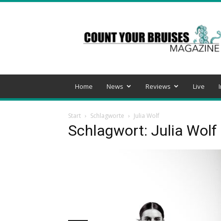
Count
Your
Bruises
Magazine
Home
News
Reviews
Live
Start
Schlagworte
Julia Wolf
Schlagwort: Julia Wolf