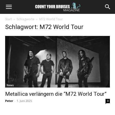
Start
Schlagworte
M72 World Tour
Schlagwort: M72 World Tour
News
Metallica verlängern die “M72 World Tour”
Peter
-
1. Juni 2025
0