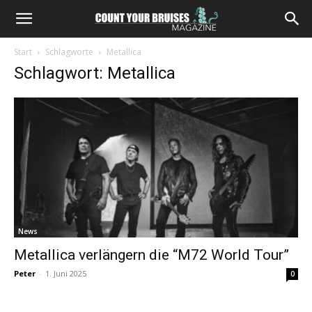
Start
Schlagworte
Metallica
Schlagwort: Metallica
News
Metallica verlängern die “M72 World Tour”
Peter
-
1. Juni 2025
0