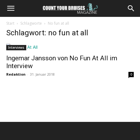
Start
Schlagworte
No fun at all
Schlagwort: no fun at all
Interviews
Ingemar Jansson von No Fun At All im
Interview
Redaktion
-
31. Januar 2018
0