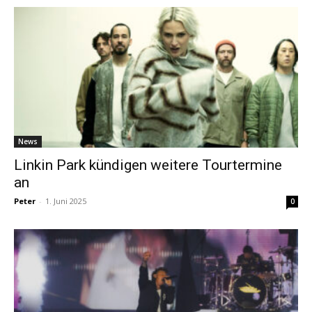
News
Linkin Park kündigen weitere Tourtermine
an
Peter
-
1. Juni 2025
0