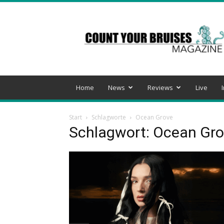
Count
Your
Bruises
Magazine
Home
News
Reviews
Live
Start
Schlagworte
Ocean Grove
Schlagwort: Ocean Gr