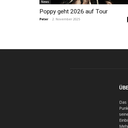
News
Poppy geht 2026 auf Tour
Peter
-
2. November 2025
ÜB
Das 
Punk
sein
Einb
Mehr