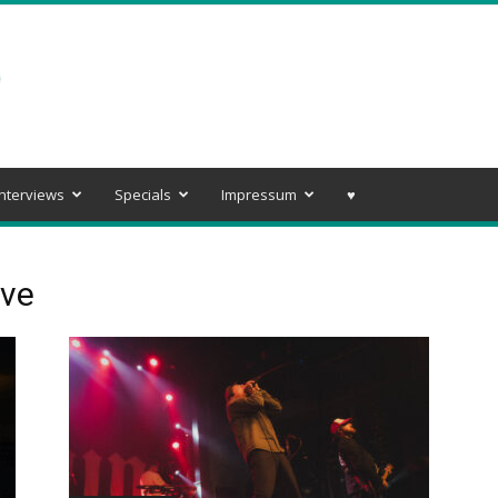
Interviews
Specials
Impressum
♥️
ove