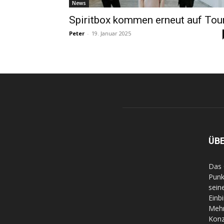
News
Spiritbox kommen erneut auf Tou
Peter
-
19. Januar 2025
ÜB
Das 
Punk
sein
Einb
Mehr
Konz