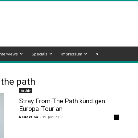
Interviews
Specials
Impressum
♥️
 the path
Archiv
Stray From The Path kündigen
Europa-Tour an
Redaktion
-
19. Juni 2017
0