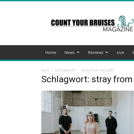
Count
Your
Bruises
Magazine
Home
News
Reviews
Live
Start
Schlagworte
Stray from the path
Schlagwort: stray from