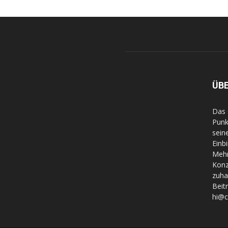
ÜB
Das 
Punk
sein
Einb
Mehr
Konz
zuha
Beit
hi@