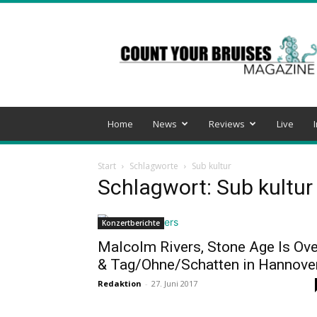
Count
Your
Bruises
Magazine
Home
News
Reviews
Live
Start
Schlagworte
Sub kultur
Schlagwort: Sub kultur
Konzertberichte
Malcolm Rivers, Stone Age Is Ove
& Tag/Ohne/Schatten in Hannove
Redaktion
-
27. Juni 2017