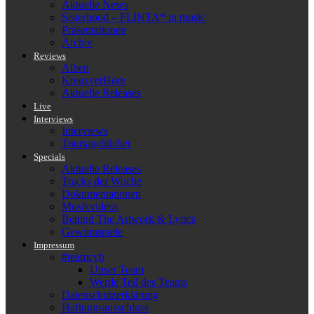
Aktuelle News
Sisterhood – FLINTA* in music
Präsentationen
Archiv
Reviews
Alben
KreuzverHöre
Aktuelle Releases
Live
Interviews
Interviews
Tourtagebücher
Specials
Aktuelle Releases
Tracks der Woche
Dokumentationen
Musikvideos
Behind The Artwork & Lyrics
Gewinnspiele
Impressum
#teamcyb
Unser Team
Werde Teil des Teams
Datenschutzerklärung
Haftungsausschluss