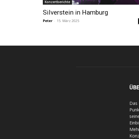
Konzertberichte
Silverstein in Hamburg
Peter
-
15. März 2025
ÜB
Das 
Punk
sein
Einb
Mehr
Konz