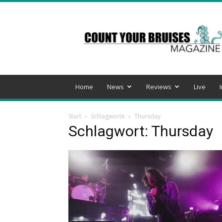
Count
Your
Bruises
Magazine
Home
News
Reviews
Live
Start
Schlagworte
Thursday
Schlagwort: Thursday