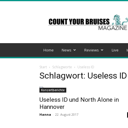
Count
Your
Bruises
Magazine
Home
News
Reviews
Live
Start
Schlagworte
Useless ID
Schlagwort: Useless ID
Konzertberichte
Useless ID und North Alone in
Hannover
Hanna
-
22. August 2017