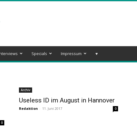
Interviews
Specials
Impressum
♥️
Archiv
Useless ID im August in Hannover
Redaktion
-
11. Juni 2017
0
0