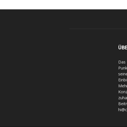
ÜB
Das 
Punk
sein
Einb
Mehr
Konz
zuha
Beit
hi@