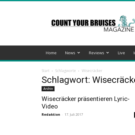
Count
Your
Bruises
Magazine
Home
News
Reviews
Live
Start
Schlagworte
Wisecräcker
Schlagwort: Wisecräck
Archiv
Wisecräcker präsentieren Lyric-
Video
Redaktion
-
17. Juli 2017