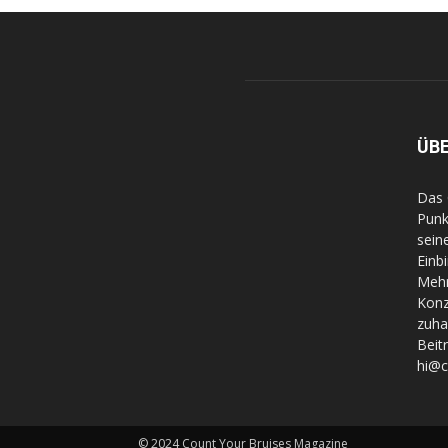
ÜB
Das 
Punk
sein
Einb
Mehr
Konz
zuha
Beit
hi@
© 2024 Count Your Bruises Magazine