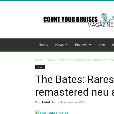
Count
Your
Bruises
Magazine
Home
News
Reviews
Live
I
Start
News
The Bates: Rares Livealbum wird rema
News
The Bates: Rares
remastered neu 
Von
Redaktion
-
4. November 2020