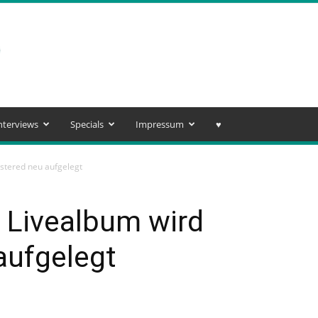
nterviews
Specials
Impressum
♥️
stered neu aufgelegt
 Livealbum wird
aufgelegt