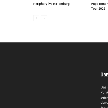
Periphery live in Hamburg
Papa Roach 
Tour 2026
ÜB
Das 
Punk
sein
durc
Mehr