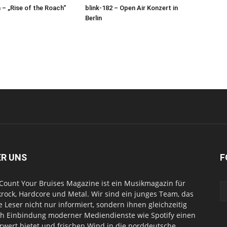
– „Rise of the Roach“
blink-182 – Open Air Konzert in
Berlin
ER UNS
F
Count Your Bruises Magazine ist ein Musikmagazin für
rock, Hardcore und Metal. Wir sind ein junges Team, das
e Leser nicht nur informiert, sondern ihnen gleichzeitig
h Einbindung moderner Mediendienste wie Spotify einen
wert bietet und frischen Wind in die norddeutsche