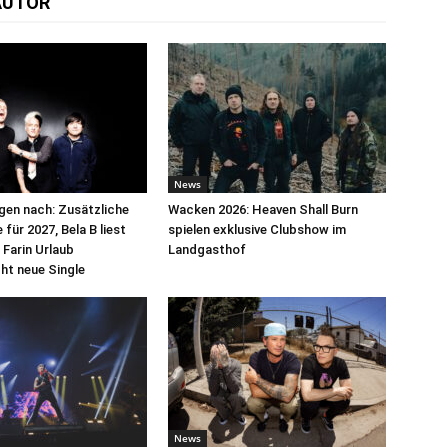
AUTOR
News
egen nach: Zusätzliche
Wacken 2026: Heaven Shall Burn
für 2027, Bela B liest
spielen exklusive Clubshow im
 Farin Urlaub
Landgasthof
cht neue Single
News