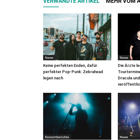
VERWANDTE ARTIKEL
MEHR VOM 
News
News
Keine perfekten Enden, dafür
Die Ärzte l
perfekter Pop-Punk: Zebrahead
Tourtermine 
legen nach
Dracula und
veröffentli
Konzertberichte
News