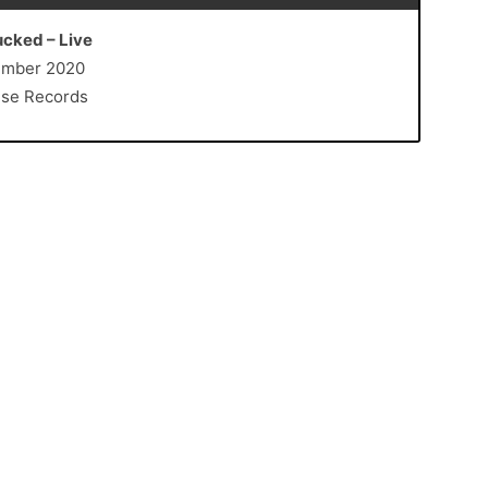
ucked – Live
zember 2020
ouse Records