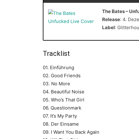
The Bates – Unf
Release
: 4. De
Label
: Glitterh
Tracklist
01. Einführung
02. Good Friends
03. No More
04. Beautiful Noise
05. Who’s That Girl
06. Questionmark
07. It’s My Party
08. Der Einsame
09. I Want You Back Again