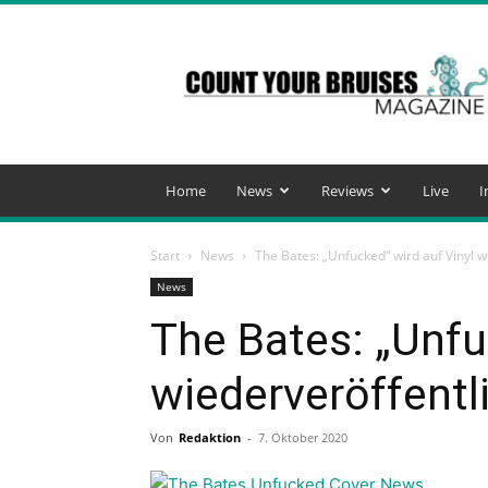
Count
Your
Bruises
Magazine
Home
News
Reviews
Live
I
Start
News
The Bates: „Unfucked“ wird auf Vinyl w
News
The Bates: „Unfu
wiederveröffentl
Von
Redaktion
-
7. Oktober 2020