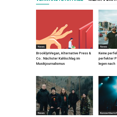
News
News
BrooklynVegan, Alternative Press &
Keine perfe
Co.: Nächster Kahlschlag im
perfekter 
Musikjournalismus
legen nach
News
Konzertberic