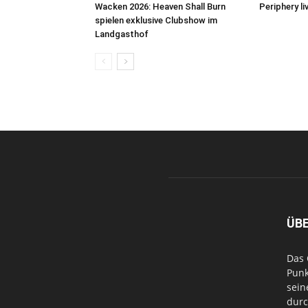
Wacken 2026: Heaven Shall Burn
Periphery l
spielen exklusive Clubshow im
Landgasthof
ÜB
Das 
Punk
sein
durc