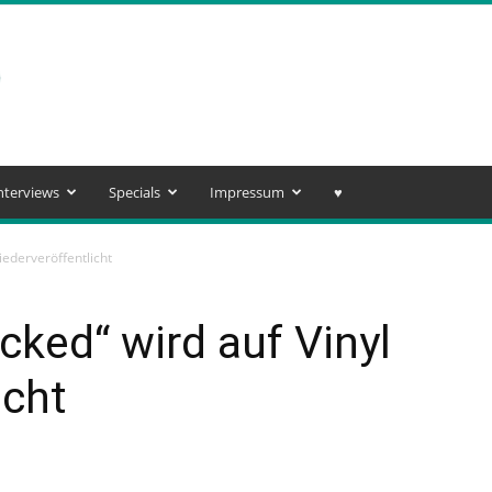
nterviews
Specials
Impressum
♥️
iederveröffentlicht
cked“ wird auf Vinyl
icht