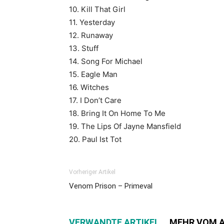
10. Kill That Girl
11. Yesterday
12. Runaway
13. Stuff
14. Song For Michael
15. Eagle Man
16. Witches
17. I Don’t Care
18. Bring It On Home To Me
19. The Lips Of Jayne Mansfield
20. Paul Ist Tot
Vorheriger Artikel
Venom Prison – Primeval
VERWANDTE ARTIKEL
MEHR VOM 