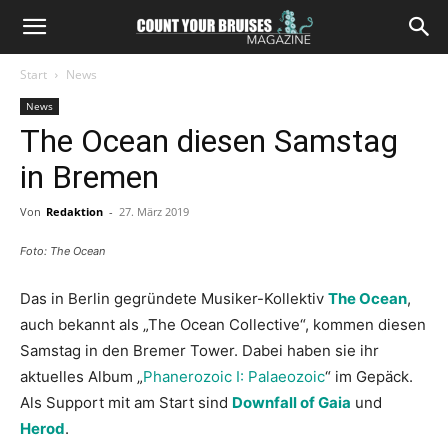
Start
News
News
The Ocean diesen Samstag
in Bremen
Von
Redaktion
-
27. März 2019
Foto: The Ocean
Das in Berlin gegründete Musiker-Kollektiv
The Ocean
,
auch bekannt als „The Ocean Collective“, kommen diesen
Samstag in den Bremer Tower. Dabei haben sie ihr
aktuelles Album „
Phanerozoic I: Palaeozoic
“ im Gepäck.
Als Support mit am Start sind
Downfall of Gaia
und
Herod
.